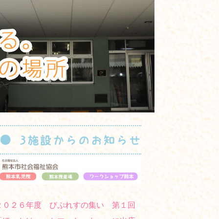
２０２６年度 びぷれすの集い 第１回