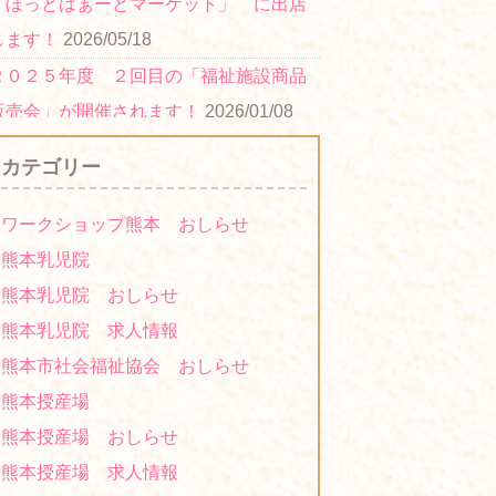
「ほっとはぁーとマーケット」 に出店
します！
2026/05/18
２０２５年度 ２回目の「福祉施設商品
販売会」が開催されます！
2026/01/08
２０２５年度 びぷれすの集い 第２回
カテゴリー
「ほっとはぁーとマーケット」 に出店
します！
2025/11/07
ワークショップ熊本 おしらせ
２０２５年度「福祉施設商品販売会」に
熊本乳児院
出展します！
2025/10/21
熊本乳児院 おしらせ
２０２１年度「障がい者福祉施設商品等
熊本乳児院 求人情報
展示・商談会(県庁)について」に出展しま
熊本市社会福祉協会 おしらせ
す！
2021/11/17
熊本授産場
2021年度「第３回ほっとはぁーとマーケ
熊本授産場 おしらせ
ット」に出店します！
2021/10/13
熊本授産場 求人情報