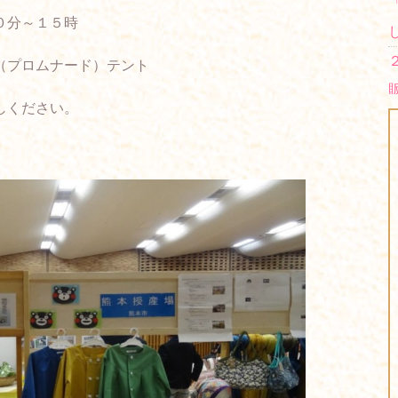
０分～１５時
（プロムナード）テント
しください。