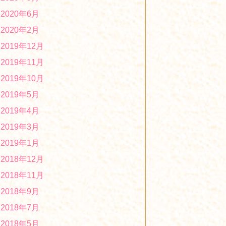
オリジナル布製マスク販売中！
2020年6月
020/02/17
2020年2月
2019年度「第４回ほっとはぁーとマーケ
2019年12月
ット」に出店します！
2019/12/24
2019年11月
１２月２日、１２月３日に女子ハンドボ
2019年10月
ール世界選手権ファンゾーンに出店して
2019年5月
います！
2019/12/03
2019年4月
第7回ミニ文化祭を開催中です。１１月５
2019年3月
日(火）～１１月１６日(土）
2019/11/08
2019年1月
２０１９年度「障がい者福祉施設商品展
2018年12月
示・商談会(県庁)について」に出展しま
2018年11月
す！
2019/10/19
2018年9月
「第２４回くまもと物産フェア」に出店
2018年7月
します！
2019/10/19
2018年5月