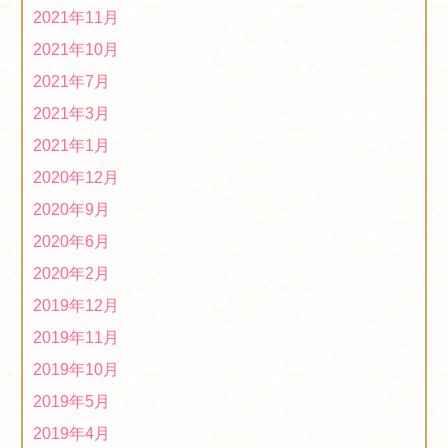
2020年度「第3回ほっとはぁーとマーケット」に出店し
2021年11月
ます！
2020/06/24
2021年10月
2019年度「第５回ほっとはぁーとマーケット」は中止に
2021年7月
なりました！
2020/02/18
2021年3月
オリジナル布製マスク販売中！
2020/02/17
2021年1月
2019年度「第４回ほっとはぁーとマーケット」に出店し
2020年12月
ます！
2019/12/24
2020年9月
１２月２日、１２月３日に女子ハンドボール世界選手権
2020年6月
ファンゾーンに出店しています！
2019/12/03
2020年2月
第7回ミニ文化祭を開催中です。１１月５日(火）～１１
2019年12月
月１６日(土）
2019/11/08
2019年11月
２０１９年度「障がい者福祉施設商品展示・商談会(県
2019年10月
庁)について」に出展します！
2019/10/19
2019年5月
「第２４回くまもと物産フェア」に出店します！
2019年4月