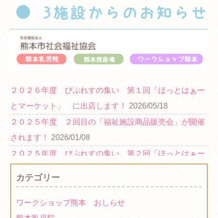
２０２６年度 びぷれすの集い 第１回「ほっとはぁー
とマーケット」 に出店します！
2026/05/18
２０２５年度 ２回目の「福祉施設商品販売会」が開催
されます！
2026/01/08
２０２５年度 びぷれすの集い 第２回「ほっとはぁー
とマーケット」 に出店します！
2025/11/07
カテゴリー
２０２５年度「福祉施設商品販売会」に出展します！
2025/10/21
ワークショップ熊本 おしらせ
２０２１年度「障がい者福祉施設商品等展示・商談会(県