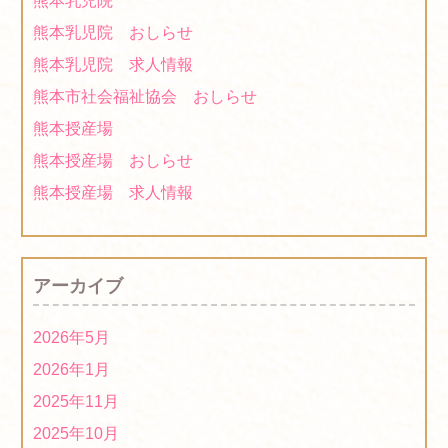
熊本乳児院
庁)について」に出展します！
2021/11/17
熊本乳児院 おしらせ
2021年度「第３回ほっとはぁーとマーケット」に出店し
熊本乳児院 求人情報
ます！
2021/10/13
熊本市社会福祉協会 おしらせ
2021年度「第1回ほっとはぁーとマーケット」は中止に
熊本授産場
なりました
2021/07/12
熊本授産場 おしらせ
2020年度「第６回ほっとはぁーとマーケット」に出店し
熊本授産場 求人情報
ます！
2021/03/01
２０２１年１月：熊本授産場新商品の紹介です。
アーカイブ
2021/01/22
2020年度「第５回ほっとはぁーとマーケット」は中止で
2026年5月
す！
2020/12/01
2026年1月
2020年度「第４回ほっとはぁーとマーケット」に出店し
2025年11月
ます！
2020/09/16
2025年10月