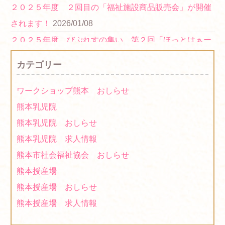
２０２５年度 ２回目の「福祉施設商品販売会」が開催
されます！
2026/01/08
２０２５年度 びぷれすの集い 第２回「ほっとはぁー
とマーケット」 に出店します！
2025/11/07
カテゴリー
２０２５年度「福祉施設商品販売会」に出展します！
2025/10/21
ワークショップ熊本 おしらせ
２０２１年度「障がい者福祉施設商品等展示・商談会(県
熊本乳児院
庁)について」に出展します！
2021/11/17
熊本乳児院 おしらせ
2021年度「第３回ほっとはぁーとマーケット」に出店し
熊本乳児院 求人情報
ます！
2021/10/13
熊本市社会福祉協会 おしらせ
2021年度「第1回ほっとはぁーとマーケット」は中止に
熊本授産場
なりました
2021/07/12
熊本授産場 おしらせ
2020年度「第６回ほっとはぁーとマーケット」に出店し
熊本授産場 求人情報
ます！
2021/03/01