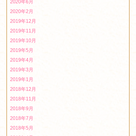
2020年6月
ファンゾーンに出店しています！
2019/12/03
2020年2月
第7回ミニ文化祭を開催中です。１１月５日(火）～１１
2019年12月
月１６日(土）
2019/11/08
2019年11月
２０１９年度「障がい者福祉施設商品展示・商談会(県
2019年10月
庁)について」に出展します！
2019/10/19
2019年5月
「第２４回くまもと物産フェア」に出店します！
2019年4月
2019/10/19
2019年3月
2019年度「第３回ほっとはぁーとマーケット」に出店し
2019年1月
ます！
2019/10/02
2018年12月
2018年11月
2018年9月
2018年7月
2018年5月