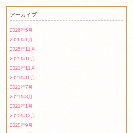
２０２１年１月：熊本授産場新商品の紹介です。
アーカイブ
2021/01/22
2020年度「第５回ほっとはぁーとマーケット」は中止で
2026年5月
す！
2020/12/01
2026年1月
2020年度「第４回ほっとはぁーとマーケット」に出店し
2025年11月
ます！
2020/09/16
2025年10月
2020年度「第3回ほっとはぁーとマーケット」に出店し
2021年11月
ます！
2020/06/24
2021年10月
2019年度「第５回ほっとはぁーとマーケット」は中止に
2021年7月
なりました！
2020/02/18
2021年3月
オリジナル布製マスク販売中！
2020/02/17
2021年1月
2019年度「第４回ほっとはぁーとマーケット」に出店し
2020年12月
ます！
2019/12/24
2020年9月
１２月２日、１２月３日に女子ハンドボール世界選手権