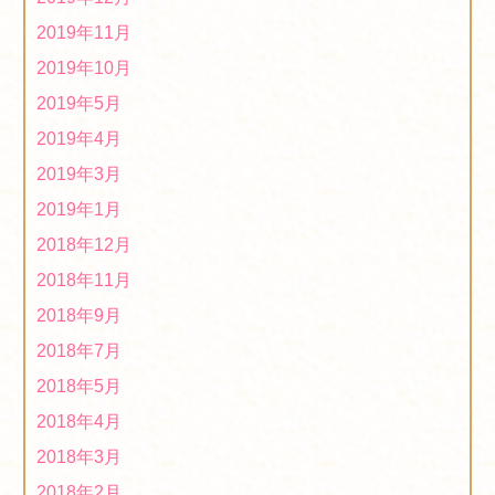
月１６日(土）
2019/11/08
2019年11月
２０１９年度「障がい者福祉施設商品展示・商談会(県
2019年10月
庁)について」に出展します！
2019/10/19
2019年5月
「第２４回くまもと物産フェア」に出店します！
2019年4月
2019/10/19
2019年3月
2019年度「第３回ほっとはぁーとマーケット」に出店し
2019年1月
ます！
2019/10/02
2018年12月
2018年11月
2018年9月
2018年7月
2018年5月
2018年4月
2018年3月
2018年2月