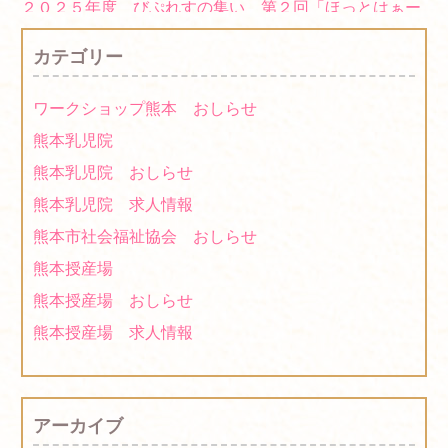
２０２５年度 びぷれすの集い 第２回「ほっとはぁー
とマーケット」 に出店します！
2025/11/07
カテゴリー
２０２５年度「福祉施設商品販売会」に出展します！
2025/10/21
ワークショップ熊本 おしらせ
２０２１年度「障がい者福祉施設商品等展示・商談会(県
熊本乳児院
庁)について」に出展します！
2021/11/17
熊本乳児院 おしらせ
2021年度「第３回ほっとはぁーとマーケット」に出店し
熊本乳児院 求人情報
ます！
2021/10/13
熊本市社会福祉協会 おしらせ
2021年度「第1回ほっとはぁーとマーケット」は中止に
熊本授産場
なりました
2021/07/12
熊本授産場 おしらせ
2020年度「第６回ほっとはぁーとマーケット」に出店し
熊本授産場 求人情報
ます！
2021/03/01
２０２１年１月：熊本授産場新商品の紹介です。
アーカイブ
2021/01/22