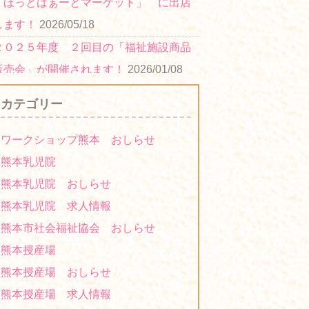
「ほっとはぁーとマーケット」 に出店
します！
2026/05/18
２０２５年度 ２回目の「福祉施設商品
販売会」が開催されます！
2026/01/08
２０２５年度 びぷれすの集い 第２回
カテゴリー
「ほっとはぁーとマーケット」 に出店
します！
2025/11/07
ワークショップ熊本 おしらせ
２０２５年度「福祉施設商品販売会」に
熊本乳児院
出展します！
2025/10/21
熊本乳児院 おしらせ
２０２１年度「障がい者福祉施設商品等
熊本乳児院 求人情報
展示・商談会(県庁)について」に出展しま
熊本市社会福祉協会 おしらせ
す！
2021/11/17
熊本授産場
2021年度「第３回ほっとはぁーとマーケ
熊本授産場 おしらせ
ット」に出店します！
2021/10/13
熊本授産場 求人情報