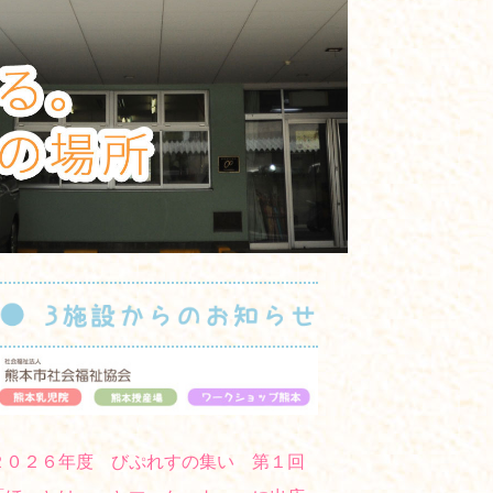
２０２６年度 びぷれすの集い 第１回