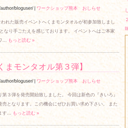
/author/bloguser/
|
ワークショップ熊本 おしらせ
なわれた販売イベントへくまモンタオルが初参加致しまし
果となり手ごたえを感じております。 イベントへはご本家
ワ…
もっと読む »
くまモンタオル第３弾】
/author/bloguser/
|
ワークショップ熊本 おしらせ
り第３弾を発売開始致しました。 今回は新色の『きいろ』
発売となります。この機会にぜひお買い求め下さい。 また
ます…
もっと読む »