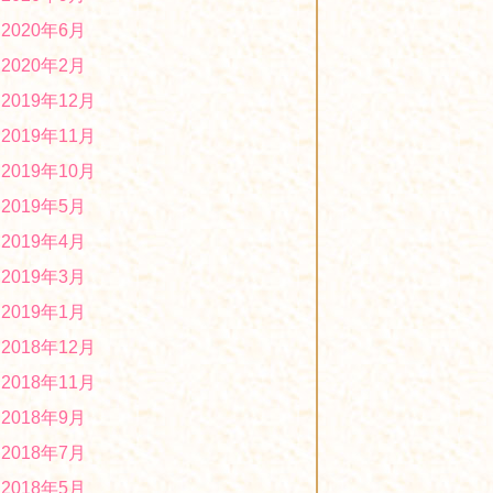
オリジナル布製マスク販売中！
2020年6月
020/02/17
2020年2月
2019年度「第４回ほっとはぁーとマーケ
2019年12月
ット」に出店します！
2019/12/24
2019年11月
１２月２日、１２月３日に女子ハンドボ
2019年10月
ール世界選手権ファンゾーンに出店して
2019年5月
います！
2019/12/03
2019年4月
第7回ミニ文化祭を開催中です。１１月５
2019年3月
日(火）～１１月１６日(土）
2019/11/08
2019年1月
２０１９年度「障がい者福祉施設商品展
2018年12月
示・商談会(県庁)について」に出展しま
2018年11月
す！
2019/10/19
2018年9月
「第２４回くまもと物産フェア」に出店
2018年7月
します！
2019/10/19
2018年5月